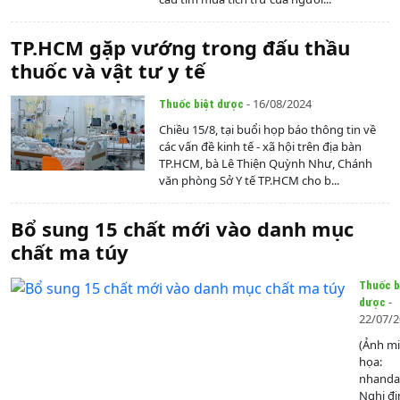
TP.HCM gặp vướng trong đấu thầu
thuốc và vật tư y tế
- 16/08/2024
Thuốc biệt dược
Chiều 15/8, tại buổi họp báo thông tin về
các vấn đề kinh tế - xã hội trên địa bàn
TP.HCM, bà Lê Thiện Quỳnh Như, Chánh
văn phòng Sở Y tế TP.HCM cho b...
Bổ sung 15 chất mới vào danh mục
chất ma túy
Thuốc b
-
dược
22/07/
(Ảnh m
họa:
nhanda
Nghị đị