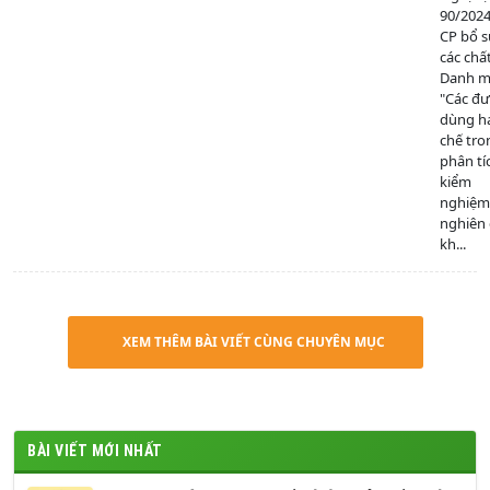
90/202
CP bổ 
các chấ
Danh mụ
"Các đ
dùng h
chế tro
phân tí
kiểm
nghiệm
nghiên
kh...
XEM THÊM BÀI VIẾT CÙNG CHUYÊN MỤC
BÀI VIẾT MỚI NHẤT