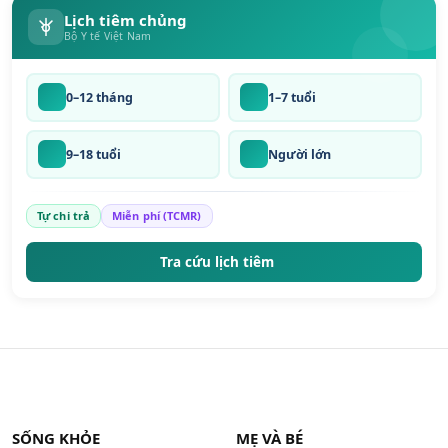
Lịch tiêm chủng
Bộ Y tế Việt Nam
0–12 tháng
1–7 tuổi
9–18 tuổi
Người lớn
Tự chi trả
Miễn phí (TCMR)
Tra cứu lịch tiêm
SỐNG KHỎE
MẸ VÀ BÉ