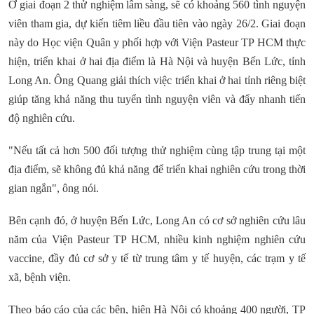
Ở giai đoạn 2 thử nghiệm lâm sàng, sẽ có khoảng 560 tình nguyện
viên tham gia, dự kiến tiêm liều đầu tiên vào ngày 26/2. Giai đoạn
này do Học viện Quân y phối hợp với Viện Pasteur TP HCM thực
hiện, triển khai ở hai địa điểm là Hà Nội và huyện Bến Lức, tỉnh
Long An. Ông Quang giải thích việc triển khai ở hai tỉnh riêng biệt
giúp tăng khả năng thu tuyển tình nguyện viên và đẩy nhanh tiến
độ nghiên cứu.
"Nếu tất cả hơn 500 đối tượng thử nghiệm cùng tập trung tại một
địa điểm, sẽ không đủ khả năng để triển khai nghiên cứu trong thời
gian ngắn", ông nói.
Bên cạnh đó, ở huyện Bến Lức, Long An có cơ sở nghiên cứu lâu
năm của Viện Pasteur TP HCM, nhiều kinh nghiệm nghiên cứu
vaccine, đầy đủ cơ sở y tế từ trung tâm y tế huyện, các trạm y tế
xã, bệnh viện.
Theo báo cáo của các bên, hiện Hà Nội có khoảng 400 người, TP