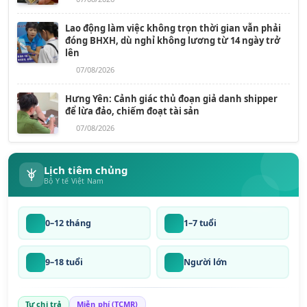
Lao động làm việc không trọn thời gian vẫn phải
đóng BHXH, dù nghỉ không lương từ 14 ngày trở
lên
07/08/2026
Hưng Yên: Cảnh giác thủ đoạn giả danh shipper
để lừa đảo, chiếm đoạt tài sản
07/08/2026
Lịch tiêm chủng
Bộ Y tế Việt Nam
0–12 tháng
1–7 tuổi
9–18 tuổi
Người lớn
Tự chi trả
Miễn phí (TCMR)