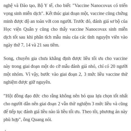
nghệ và Đào tạo, Bộ Y tế, cho biết: "Vaccine Nanocovax có triển
vọng sinh miễn dịch". Kết thúc giai đoạn một, vaccine cũng chứng
minh được độ an toàn với con người. Trước đó, đánh giá sơ bộ của
Học viện Quân y cũng cho thấy vaccine Nanocovax sinh miễn
dịch tốt sau khi phân tích mẫu máu của các tình nguyện viên vào
ngày thứ 7, 14 và 21 sau tiêm.
Song, chuyên gia chưa khẳng định được liều tối ưu cho vaccine
này trong giai đoạn một do cỡ mẫu đánh giá nhỏ, chỉ có 20 người
một nhóm. Vì vậy, bước vào giai đoạn 2, 3 mức liều vaccine thử
nghiệm được giữ nguyên.
"Hội đồng đạo đức cho rằng không nên bỏ qua lựa chọn tốt nhất
cho người dân nên giai đoạn 2 vẫn thử nghiệm 3 mức liều và cũng
để tiếp tục đánh giá liều nào là liều tối ưu. Theo tôi, phương án này
phù hợp", ông Quang nói.