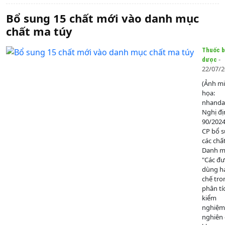
Bổ sung 15 chất mới vào danh mục
chất ma túy
Thuốc b
-
dược
22/07/
(Ảnh m
họa:
nhanda
Nghị đị
90/202
CP bổ 
các chấ
Danh mụ
"Các đ
dùng h
chế tro
phân tí
kiểm
nghiệm
nghiên