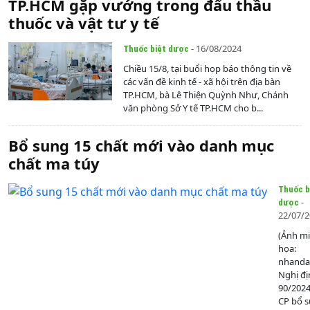
TP.HCM gặp vướng trong đấu thầu
thuốc và vật tư y tế
- 16/08/2024
Thuốc biệt dược
Chiều 15/8, tại buổi họp báo thông tin về
các vấn đề kinh tế - xã hội trên địa bàn
TP.HCM, bà Lê Thiện Quỳnh Như, Chánh
văn phòng Sở Y tế TP.HCM cho b...
Bổ sung 15 chất mới vào danh mục
chất ma túy
Thuốc b
-
dược
22/07/
(Ảnh m
họa:
nhanda
Nghị đị
90/202
CP bổ 