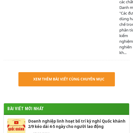
các chấ
Danh mụ
"Các đ
dùng h
chế tro
phân tí
kiểm
nghiệm
nghiên
kh...
XEM THÊM BÀI VIẾT CÙNG CHUYÊN MỤC
BÀI VIẾT MỚI NHẤT
Doanh nghiệp linh hoạt bố trí kỳ nghỉ Quốc khánh
2/9 kéo dài 4-5 ngày cho người lao động