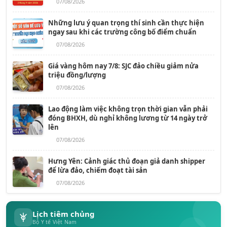
07/08/2026
Những lưu ý quan trọng thí sinh cần thực hiện
ngay sau khi các trường công bố điểm chuẩn
07/08/2026
Giá vàng hôm nay 7/8: SJC đảo chiều giảm nửa
triệu đồng/lượng
07/08/2026
Lao động làm việc không trọn thời gian vẫn phải
đóng BHXH, dù nghỉ không lương từ 14 ngày trở
lên
07/08/2026
Hưng Yên: Cảnh giác thủ đoạn giả danh shipper
để lừa đảo, chiếm đoạt tài sản
07/08/2026
Lịch tiêm chủng
Bộ Y tế Việt Nam