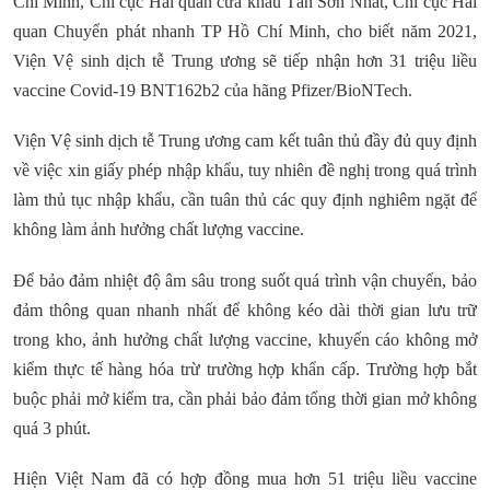
Chí Minh, Chi cục Hải quan cửa khẩu Tân Sơn Nhất, Chi cục Hải
quan Chuyển phát nhanh TP Hồ Chí Minh, cho biết năm 2021,
Viện Vệ sinh dịch tễ Trung ương sẽ tiếp nhận hơn 31 triệu liều
vaccine Covid-19 BNT162b2 của hãng Pfizer/BioNTech.
Viện Vệ sinh dịch tễ Trung ương cam kết tuân thủ đầy đủ quy định
về việc xin giấy phép nhập khẩu, tuy nhiên đề nghị trong quá trình
làm thủ tục nhập khẩu, cần tuân thủ các quy định nghiêm ngặt để
không làm ảnh hưởng chất lượng vaccine.
Để bảo đảm nhiệt độ âm sâu trong suốt quá trình vận chuyển, bảo
đảm thông quan nhanh nhất để không kéo dài thời gian lưu trữ
trong kho, ảnh hưởng chất lượng vaccine, khuyến cáo không mở
kiểm thực tế hàng hóa trừ trường hợp khẩn cấp. Trường hợp bắt
buộc phải mở kiểm tra, cần phải bảo đảm tổng thời gian mở không
quá 3 phút.
Hiện Việt Nam đã có hợp đồng mua hơn 51 triệu liều vaccine