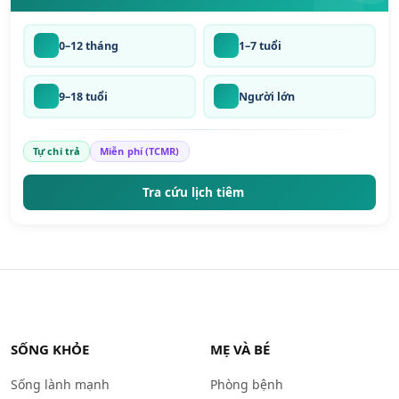
0–12 tháng
1–7 tuổi
9–18 tuổi
Người lớn
Tự chi trả
Miễn phí (TCMR)
Tra cứu lịch tiêm
SỐNG KHỎE
MẸ VÀ BÉ
Sống lành mạnh
Phòng bệnh