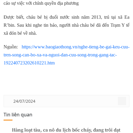
cáo sự việc với chính quyền địa phương
Được biết, cháu bé bị đuối nước sinh năm 2013, trú tại xã Ea
R’bin. Sau khi nghe tin báo, người nhà cháu bé đã đến Trạm Y tế
xã đón bé về nhà.
Nguồn:
https://www.baogiaothong.vn/nghe-tieng-be-gai-keu-cuu-
tren-song-can-bo-xa-va-nguoi-dan-cuu-song-trong-gang-tac-
192240723202610221.htm
24/07/2024
Tin liên quan
Hàng loạt tàu, ca nô du lịch bốc cháy, đang trôi dạt