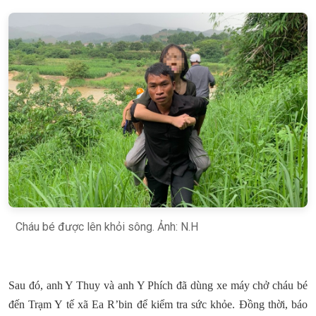
Cháu bé được lên khỏi sông. Ảnh: N.H
Sau đó, anh Y Thuy và anh Y Phích đã dùng xe máy chở cháu bé
đến Trạm Y tế xã Ea R’bin để kiểm tra sức khỏe. Đồng thời, báo