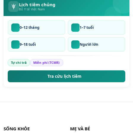
Lịch tiêm chủng
Bộ Y tế Việt Nam
0–12 tháng
1–7 tuổi
9–18 tuổi
Người lớn
Tự chi trả
Miễn phí (TCMR)
Tra cứu lịch tiêm
SỐNG KHỎE
MẸ VÀ BÉ