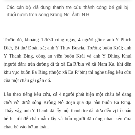
Các cán bộ đã dùng thanh tre cứu thành công bé gái bị
đuối nước trên sông Krông Nô. Ảnh: N.H
Trước đó, khoảng 12h30 cùng ngày, 4 người gồm: anh Y Phích
Điêr, Bí thư Đoàn xã; anh Y Thuy Busria, Trưởng buôn Krái; anh
Y Thanh Bing, công an viên buôn Krái và anh Y Dhing Knul
(người dân) trên đường đi từ xã Ea R’bin về xã Nam Ka, khi đến
khu vực buôn Ea Ring (thuộc xã Ea R’bin) thì nghe tiếng kêu cứu
của một cháu gái gần đó.
Lần theo tiếng kêu cứu, cả 4 người phát hiện một cháu bé đang
chới với dưới sông Krông Nô đoạn qua địa bàn buôn Ea Ring.
Thấy vậy, anh Y Thanh đã lấy một thanh tre dài đưa đến vị trí cháu
bé bị trôi để cháu nắm lấy và bốn người đã cùng nhau kéo đưa
cháu bé vào bờ an toàn.